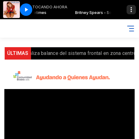
TOCANDO AHORA
ars - Sometimes
Britney Spears - Sometimes
realiza balance del sistema frontal en zona centro-norte
ÚLTIMAS
E