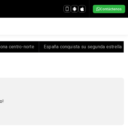
Contáctenos
na centro-norte
España conquista su segunda estrella
o!