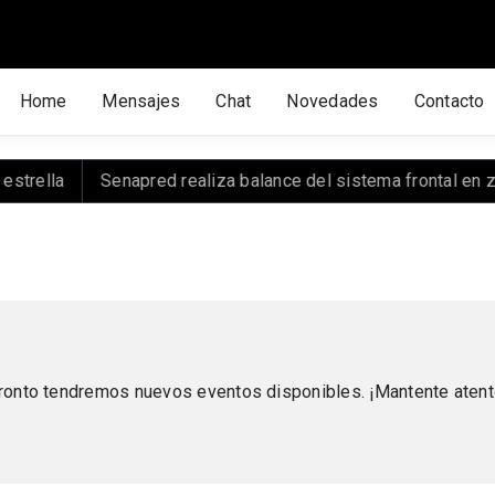
Home
Mensajes
Chat
Novedades
Contacto
trella
Senapred realiza balance del sistema frontal en zo
ronto tendremos nuevos eventos disponibles. ¡Mantente atent