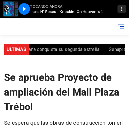
TOCANDO AHORA
eaven's Door
Guns N' Roses - Knockin' On Heaven's Door
ÚLTIMAS
España conquista su segunda estrella
Senapred reali
Se aprueba Proyecto de
ampliación del Mall Plaza
Trébol
Se espera que las obras de construcción tomen