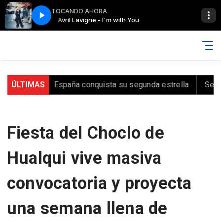
TOCANDO AHORA
Avril Lavigne - I'm with You
norte
ÚLTIMAS
España conquista su segunda estrella
Senapred r
Fiesta del Choclo de
Hualqui vive masiva
convocatoria y proyecta
una semana llena de